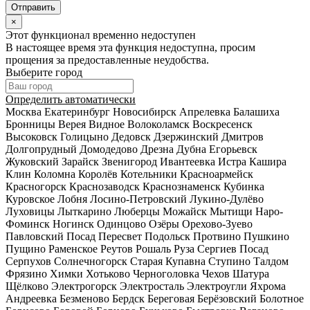
×
Этот функционал временно недоступен
В настоящее время эта функция недоступна, просим
прощения за предоставленные неудобства.
Выберите город
Определить автоматически
Москва
Екатеринбург
Новосибирск
Апрелевка
Балашиха
Бронницы
Верея
Видное
Волоколамск
Воскресенск
Высоковск
Голицыно
Дедовск
Дзержинский
Дмитров
Долгопрудный
Домодедово
Дрезна
Дубна
Егорьевск
Жуковский
Зарайск
Звенигород
Ивантеевка
Истра
Кашира
Клин
Коломна
Королёв
Котельники
Красноармейск
Красногорск
Краснозаводск
Краснознаменск
Кубинка
Куровское
Лобня
Лосино-Петровский
Лукино-Дулёво
Луховицы
Лыткарино
Люберцы
Можайск
Мытищи
Наро-
Фоминск
Ногинск
Одинцово
Озёры
Орехово-Зуево
Павловский Посад
Пересвет
Подольск
Протвино
Пушкино
Пущино
Раменское
Реутов
Рошаль
Руза
Сергиев Посад
Серпухов
Солнечногорск
Старая Купавна
Ступино
Талдом
Фрязино
Химки
Хотьково
Черноголовка
Чехов
Шатура
Щёлково
Электрогорск
Электросталь
Электроугли
Яхрома
Андреевка
Безменово
Бердск
Береговая
Берёзовский
Болотное