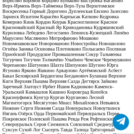
Борисово
Боровой
Борцово
Буньково
Быстровка
Ваганово
Верх-Ирмень
Верх-Тайменка
Верх-Тула
Верхотомское
Воскресенка
Горный
Дорогино
Дупленская
Евсино
Залесово
Заринск
Искитим
Карасёво
Карпысак
Катково
Кедровка
Кемерово
Киик
Кордон
Коурак
Красноглинное
Красное
Красномайский
Красный Яр
Криводановка
Кудряшовский
Куриловка
Лебедево
Легостаево
Ленинск-Кузнецкий
Линёво
Марусино
Маслянино
Митрофаново
Мошково
Новомошковское
Новороманово
Новостройка
Новошилово
Огнёва Заимка
Осиновка
Плотниково
Полысаево
Посевная
Приобский
Продудское
Промышленная
Сокур
Тальменка
Тогурчин
Тогучин
Толмачёво
Улыбино
Чемское
Черемушкино
Черепаново
Шатуново
Шахта
Шипуново
Шугино
Юрга
Ягуново
Ярково
Яшкино
Аркаулово
Артёмовский
Асбест
Бакал
Белоярский
Бердюгина
Богданович
Буланаш
Верхние
Киги
Верхняя Пышма
Верхняя Салда
Дегтярск
Зайково
Заречный
Златоуст
Ирбит
Ишим
Кадниково
Каменск-
Уральский
Камышлов
Кашино
Кировград
Копейск
Красноуфимск
Кунгур
Курган
Курганово
Лесной
Магнитогорск
Месягутово
Миасс
Михайловск
Невьянск
Нижние Серги
Нижняя Салда
Новоуральск
Новоуткинск
Нягань
Озёрск
Орда
Первомайский
Первоуральск
Пермь
Покровское
Полевской
Пышма
Ревда
Реж
Рефтинский
Сатка
Североуральск
Серов
Снежинск
Совхозный
Среднеуральск
Суксун
Сухой Лог
Сысерть
Тавда
Талица
Трёхгорный