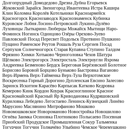
Долгопрудный
Домодедово
Дрезна
Дубна
Егорьевск
Жуковский
Зарайск
Звенигород
Ивантеевка
Истра
Кашира
Клин
Коломна
Королёв
Котельники
Красноармейск
Красногорск
Краснозаводск
Краснознаменск
Кубинка
Куровское
Лобня
Лосино-Петровский
Лукино-Дулёво
Луховицы
Лыткарино
Люберцы
Можайск
Мытищи
Наро-
Фоминск
Ногинск
Одинцово
Озёры
Орехово-Зуево
Павловский Посад
Пересвет
Подольск
Протвино
Пушкино
Пущино
Раменское
Реутов
Рошаль
Руза
Сергиев Посад
Серпухов
Солнечногорск
Старая Купавна
Ступино
Талдом
Фрязино
Химки
Хотьково
Черноголовка
Чехов
Шатура
Щёлково
Электрогорск
Электросталь
Электроугли
Яхрома
Андреевка
Безменово
Бердск
Береговая
Берёзовский
Болотное
Борисово
Боровой
Борцово
Буньково
Быстровка
Ваганово
Верх-Ирмень
Верх-Тайменка
Верх-Тула
Верхотомское
Воскресенка
Горный
Дорогино
Дупленская
Евсино
Залесово
Заринск
Искитим
Карасёво
Карпысак
Катково
Кедровка
Кемерово
Киик
Кордон
Коурак
Красноглинное
Красное
Красномайский
Красный Яр
Криводановка
Кудряшовский
Куриловка
Лебедево
Легостаево
Ленинск-Кузнецкий
Линёво
Марусино
Маслянино
Митрофаново
Мошково
Новомошковское
Новороманово
Новостройка
Новошилово
Огнёва Заимка
Осиновка
Плотниково
Полысаево
Посевная
Приобский
Продудское
Промышленная
Сокур
Тальменка
Тогурчин
Тогучин
Толмачёво
Улыбино
Чемское
Черемушкино