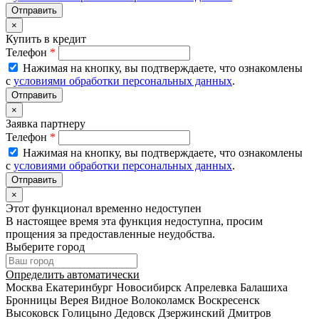
×
Купить в кредит
Телефон
*
Нажимая на кнопку, вы подтверждаете, что ознакомлены
с
условиями обработки персональных данных
.
×
Заявка партнеру
Телефон
*
Нажимая на кнопку, вы подтверждаете, что ознакомлены
с
условиями обработки персональных данных
.
×
Этот функционал временно недоступен
В настоящее время эта функция недоступна, просим
прощения за предоставленные неудобства.
Выберите город
Определить автоматически
Москва
Екатеринбург
Новосибирск
Апрелевка
Балашиха
Бронницы
Верея
Видное
Волоколамск
Воскресенск
Высоковск
Голицыно
Дедовск
Дзержинский
Дмитров