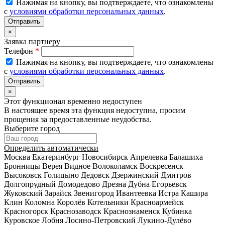
Нажимая на кнопку, вы подтверждаете, что ознакомлены
с
условиями обработки персональных данных
.
×
Заявка партнеру
Телефон
*
Нажимая на кнопку, вы подтверждаете, что ознакомлены
с
условиями обработки персональных данных
.
×
Этот функционал временно недоступен
В настоящее время эта функция недоступна, просим
прощения за предоставленные неудобства.
Выберите город
Определить автоматически
Москва
Екатеринбург
Новосибирск
Апрелевка
Балашиха
Бронницы
Верея
Видное
Волоколамск
Воскресенск
Высоковск
Голицыно
Дедовск
Дзержинский
Дмитров
Долгопрудный
Домодедово
Дрезна
Дубна
Егорьевск
Жуковский
Зарайск
Звенигород
Ивантеевка
Истра
Кашира
Клин
Коломна
Королёв
Котельники
Красноармейск
Красногорск
Краснозаводск
Краснознаменск
Кубинка
Куровское
Лобня
Лосино-Петровский
Лукино-Дулёво