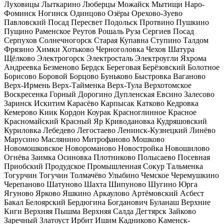
Луховицы
Лыткарино
Люберцы
Можайск
Мытищи
Наро-
Фоминск
Ногинск
Одинцово
Озёры
Орехово-Зуево
Павловский Посад
Пересвет
Подольск
Протвино
Пушкино
Пущино
Раменское
Реутов
Рошаль
Руза
Сергиев Посад
Серпухов
Солнечногорск
Старая Купавна
Ступино
Талдом
Фрязино
Химки
Хотьково
Черноголовка
Чехов
Шатура
Щёлково
Электрогорск
Электросталь
Электроугли
Яхрома
Андреевка
Безменово
Бердск
Береговая
Берёзовский
Болотное
Борисово
Боровой
Борцово
Буньково
Быстровка
Ваганово
Верх-Ирмень
Верх-Тайменка
Верх-Тула
Верхотомское
Воскресенка
Горный
Дорогино
Дупленская
Евсино
Залесово
Заринск
Искитим
Карасёво
Карпысак
Катково
Кедровка
Кемерово
Киик
Кордон
Коурак
Красноглинное
Красное
Красномайский
Красный Яр
Криводановка
Кудряшовский
Куриловка
Лебедево
Легостаево
Ленинск-Кузнецкий
Линёво
Марусино
Маслянино
Митрофаново
Мошково
Новомошковское
Новороманово
Новостройка
Новошилово
Огнёва Заимка
Осиновка
Плотниково
Полысаево
Посевная
Приобский
Продудское
Промышленная
Сокур
Тальменка
Тогурчин
Тогучин
Толмачёво
Улыбино
Чемское
Черемушкино
Черепаново
Шатуново
Шахта
Шипуново
Шугино
Юрга
Ягуново
Ярково
Яшкино
Аркаулово
Артёмовский
Асбест
Бакал
Белоярский
Бердюгина
Богданович
Буланаш
Верхние
Киги
Верхняя Пышма
Верхняя Салда
Дегтярск
Зайково
Заречный
Златоуст
Ирбит
Ишим
Кадниково
Каменск-