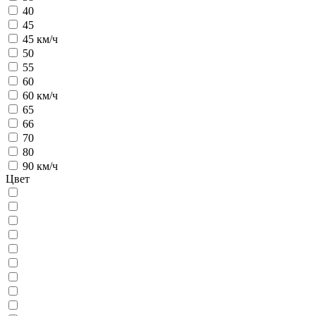
40
45
45 км/ч
50
55
60
60 км/ч
65
66
70
80
90 км/ч
Цвет