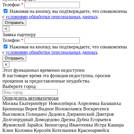
Телефон
*
Нажимая на кнопку, вы подтверждаете, что ознакомлены
с
условиями обработки персональных данных
.
×
Заявка партнеру
Телефон
*
Нажимая на кнопку, вы подтверждаете, что ознакомлены
с
условиями обработки персональных данных
.
×
Этот функционал временно недоступен
В настоящее время эта функция недоступна, просим
прощения за предоставленные неудобства.
Выберите город
Определить автоматически
Москва
Екатеринбург
Новосибирск
Апрелевка
Балашиха
Бронницы
Верея
Видное
Волоколамск
Воскресенск
Высоковск
Голицыно
Дедовск
Дзержинский
Дмитров
Долгопрудный
Домодедово
Дрезна
Дубна
Егорьевск
Жуковский
Зарайск
Звенигород
Ивантеевка
Истра
Кашира
Клин
Коломна
Королёв
Котельники
Красноармейск