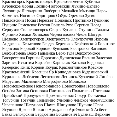
Красногорск
Краснозаводск
Краснознаменск
Кубинка
Куровское
Лобня
Лосино-Петровский
Лукино-Дулёво
Луховицы
Лыткарино
Люберцы
Можайск
Мытищи
Наро-
Фоминск
Ногинск
Одинцово
Озёры
Орехово-Зуево
Павловский Посад
Пересвет
Подольск
Протвино
Пушкино
Пущино
Раменское
Реутов
Рошаль
Руза
Сергиев Посад
Серпухов
Солнечногорск
Старая Купавна
Ступино
Талдом
Фрязино
Химки
Хотьково
Черноголовка
Чехов
Шатура
Щёлково
Электрогорск
Электросталь
Электроугли
Яхрома
Андреевка
Безменово
Бердск
Береговая
Берёзовский
Болотное
Борисово
Боровой
Борцово
Буньково
Быстровка
Ваганово
Верх-Ирмень
Верх-Тайменка
Верх-Тула
Верхотомское
Воскресенка
Горный
Дорогино
Дупленская
Евсино
Залесово
Заринск
Искитим
Карасёво
Карпысак
Катково
Кедровка
Кемерово
Киик
Кордон
Коурак
Красноглинное
Красное
Красномайский
Красный Яр
Криводановка
Кудряшовский
Куриловка
Лебедево
Легостаево
Ленинск-Кузнецкий
Линёво
Марусино
Маслянино
Митрофаново
Мошково
Новомошковское
Новороманово
Новостройка
Новошилово
Огнёва Заимка
Осиновка
Плотниково
Полысаево
Посевная
Приобский
Продудское
Промышленная
Сокур
Тальменка
Тогурчин
Тогучин
Толмачёво
Улыбино
Чемское
Черемушкино
Черепаново
Шатуново
Шахта
Шипуново
Шугино
Юрга
Ягуново
Ярково
Яшкино
Аркаулово
Артёмовский
Асбест
Бакал
Белоярский
Бердюгина
Богданович
Буланаш
Верхние