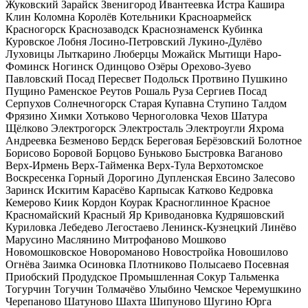
Жуковский
Зарайск
Звенигород
Ивантеевка
Истра
Кашира
Клин
Коломна
Королёв
Котельники
Красноармейск
Красногорск
Краснозаводск
Краснознаменск
Кубинка
Куровское
Лобня
Лосино-Петровский
Лукино-Дулёво
Луховицы
Лыткарино
Люберцы
Можайск
Мытищи
Наро-
Фоминск
Ногинск
Одинцово
Озёры
Орехово-Зуево
Павловский Посад
Пересвет
Подольск
Протвино
Пушкино
Пущино
Раменское
Реутов
Рошаль
Руза
Сергиев Посад
Серпухов
Солнечногорск
Старая Купавна
Ступино
Талдом
Фрязино
Химки
Хотьково
Черноголовка
Чехов
Шатура
Щёлково
Электрогорск
Электросталь
Электроугли
Яхрома
Андреевка
Безменово
Бердск
Береговая
Берёзовский
Болотное
Борисово
Боровой
Борцово
Буньково
Быстровка
Ваганово
Верх-Ирмень
Верх-Тайменка
Верх-Тула
Верхотомское
Воскресенка
Горный
Дорогино
Дупленская
Евсино
Залесово
Заринск
Искитим
Карасёво
Карпысак
Катково
Кедровка
Кемерово
Киик
Кордон
Коурак
Красноглинное
Красное
Красномайский
Красный Яр
Криводановка
Кудряшовский
Куриловка
Лебедево
Легостаево
Ленинск-Кузнецкий
Линёво
Марусино
Маслянино
Митрофаново
Мошково
Новомошковское
Новороманово
Новостройка
Новошилово
Огнёва Заимка
Осиновка
Плотниково
Полысаево
Посевная
Приобский
Продудское
Промышленная
Сокур
Тальменка
Тогурчин
Тогучин
Толмачёво
Улыбино
Чемское
Черемушкино
Черепаново
Шатуново
Шахта
Шипуново
Шугино
Юрга