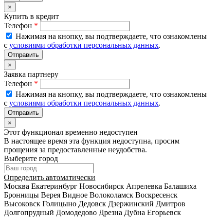
×
Купить в кредит
Телефон
*
Нажимая на кнопку, вы подтверждаете, что ознакомлены
с
условиями обработки персональных данных
.
×
Заявка партнеру
Телефон
*
Нажимая на кнопку, вы подтверждаете, что ознакомлены
с
условиями обработки персональных данных
.
×
Этот функционал временно недоступен
В настоящее время эта функция недоступна, просим
прощения за предоставленные неудобства.
Выберите город
Определить автоматически
Москва
Екатеринбург
Новосибирск
Апрелевка
Балашиха
Бронницы
Верея
Видное
Волоколамск
Воскресенск
Высоковск
Голицыно
Дедовск
Дзержинский
Дмитров
Долгопрудный
Домодедово
Дрезна
Дубна
Егорьевск