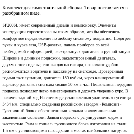
Комплект для самостоятельной сборки. Товар поставляется в
разобранном виде.
SF200SL имеет современный дизайн и компоновку. Элементы
конструкции спроектированы таким образом, что бы обеспечить
комфортное передвижение по любому снежному покрытию. Подогрев
ручек и курка газа, USB-розетка, панель приборов со всей
необходимой информацией, электрозапуск двигателя и ручной запуск.
Широкие и длинные подножки, закапотированный двигатель,
двухместное сиденье, спинка для пассажира, позволяют удобно
расположиться водителю и пассажиру на снегоходе. Проверенный
годами эксплуатации, двигатель 180 куб.см, через клиноременный
вариатор разгоняет снегоход свыше 50 км в час. Независимая передняя
подвеска позволяет легко маневрировать и держать уверенно курс. В
наличие задний ход.На снегоходе установленная удлиненная гусеница
3434 мм, специально созданная российским заводом «Композит».
Гусеничный блок с обрезиненными катками и алюминиевыми
закаленными склизами. Задняя подвеска с регулируемым ходом и
жесткостью. Рама и тоннель гусеничного блока изготовлен из стали
1.5 мм с усиливающими накладками в местах наибольших нагрузок