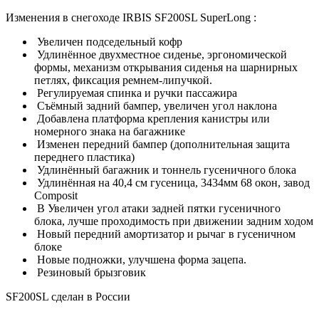
Изменения в снегоходе IRBIS SF200SL SuperLong :
Увеличен подседельный кофр
Удлинённое двухместное сиденье, эргономической
формы, механизм открывания сиденья на шарнирных
петлях, фиксация ремнем-липучкой.
Регулируемая спинка и ручки пассажира
Съёмный задний бампер, увеличен угол наклона
Добавлена платформа крепления канистры или
номерного знака на багажнике
Изменен передний бампер (дополнительная защита
переднего пластика)
Удлинённый багажник и тоннель гусеничного блока
Удлинённая на 40,4 см гусеница, 3434мм 68 окон, завод
Composit
В Увеличен угол атаки задней пятки гусеничного
блока, лучше проходимость при движении задним ходом
Новый передний амортизатор и рычаг в гусеничном
блоке
Новые подножки, улучшена форма зацепа.
Резиновый брызговик
SF200SL сделан в России