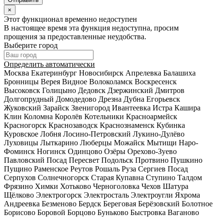
×
Этот функционал временно недоступен
В настоящее время эта функция недоступна, просим
прощения за предоставленные неудобства.
Выберите город
Определить автоматически
Москва
Екатеринбург
Новосибирск
Апрелевка
Балашиха
Бронницы
Верея
Видное
Волоколамск
Воскресенск
Высоковск
Голицыно
Дедовск
Дзержинский
Дмитров
Долгопрудный
Домодедово
Дрезна
Дубна
Егорьевск
Жуковский
Зарайск
Звенигород
Ивантеевка
Истра
Кашира
Клин
Коломна
Королёв
Котельники
Красноармейск
Красногорск
Краснозаводск
Краснознаменск
Кубинка
Куровское
Лобня
Лосино-Петровский
Лукино-Дулёво
Луховицы
Лыткарино
Люберцы
Можайск
Мытищи
Наро-
Фоминск
Ногинск
Одинцово
Озёры
Орехово-Зуево
Павловский Посад
Пересвет
Подольск
Протвино
Пушкино
Пущино
Раменское
Реутов
Рошаль
Руза
Сергиев Посад
Серпухов
Солнечногорск
Старая Купавна
Ступино
Талдом
Фрязино
Химки
Хотьково
Черноголовка
Чехов
Шатура
Щёлково
Электрогорск
Электросталь
Электроугли
Яхрома
Андреевка
Безменово
Бердск
Береговая
Берёзовский
Болотное
Борисово
Боровой
Борцово
Буньково
Быстровка
Ваганово