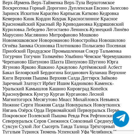
Верх-Ирмень
Верх-Тайменка
Верх-Тула
Верхотомское
Воскресенка
Горный
Дорогино
Дупленская
Евсино
Залесово
Заринск
Искитим
Карасёво
Карпысак
Катково
Кедровка
Кемерово
Киик
Кордон
Коурак
Красноглинное
Красное
Красномайский
Красный Яр
Криводановка
Кудряшовский
Куриловка
Лебедево
Легостаево
Ленинск-Кузнецкий
Линёво
Марусино
Маслянино
Митрофаново
Мошково
Новомошковское
Новороманово
Новостройка
Новошилово
Огнёва Заимка
Осиновка
Плотниково
Полысаево
Посевная
Приобский
Продудское
Промышленная
Сокур
Тальменка
Тогурчин
Тогучин
Толмачёво
Улыбино
Чемское
Черемушкино
Черепаново
Шатуново
Шахта
Шипуново
Шугино
Юрга
Ягуново
Ярково
Яшкино
Аркаулово
Артёмовский
Асбест
Бакал
Белоярский
Бердюгина
Богданович
Буланаш
Верхние
Киги
Верхняя Пышма
Верхняя Салда
Дегтярск
Зайково
Заречный
Златоуст
Ирбит
Ишим
Кадниково
Каменск-
Уральский
Камышлов
Кашино
Кировград
Копейск
Красноуфимск
Кунгур
Курган
Курганово
Лесной
Магнитогорск
Месягутово
Миасс
Михайловск
Невьянск
Нижние Серги
Нижняя Салда
Новоуральск
Новоуткинск
Нягань
Озёрск
Орда
Первомайский
Первоуральск
Пермь
Покровское
Полевской
Пышма
Ревда
Реж
Рефтинский
Сатка
Североуральск
Серов
Снежинск
Совхозный
Среднеуральск
Суксун
Сухой Лог
Сысерть
Тавда
Талица
Трёхгорный
Тугулым
Туринск
Тюмень
Успенский
Уфа
Челябинск
Чита