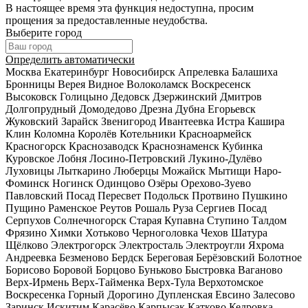
В настоящее время эта функция недоступна, просим
прощения за предоставленные неудобства.
Выберите город
Определить автоматически
Москва
Екатеринбург
Новосибирск
Апрелевка
Балашиха
Бронницы
Верея
Видное
Волоколамск
Воскресенск
Высоковск
Голицыно
Дедовск
Дзержинский
Дмитров
Долгопрудный
Домодедово
Дрезна
Дубна
Егорьевск
Жуковский
Зарайск
Звенигород
Ивантеевка
Истра
Кашира
Клин
Коломна
Королёв
Котельники
Красноармейск
Красногорск
Краснозаводск
Краснознаменск
Кубинка
Куровское
Лобня
Лосино-Петровский
Лукино-Дулёво
Луховицы
Лыткарино
Люберцы
Можайск
Мытищи
Наро-
Фоминск
Ногинск
Одинцово
Озёры
Орехово-Зуево
Павловский Посад
Пересвет
Подольск
Протвино
Пушкино
Пущино
Раменское
Реутов
Рошаль
Руза
Сергиев Посад
Серпухов
Солнечногорск
Старая Купавна
Ступино
Талдом
Фрязино
Химки
Хотьково
Черноголовка
Чехов
Шатура
Щёлково
Электрогорск
Электросталь
Электроугли
Яхрома
Андреевка
Безменово
Бердск
Береговая
Берёзовский
Болотное
Борисово
Боровой
Борцово
Буньково
Быстровка
Ваганово
Верх-Ирмень
Верх-Тайменка
Верх-Тула
Верхотомское
Воскресенка
Горный
Дорогино
Дупленская
Евсино
Залесово
Заринск
Искитим
Карасёво
Карпысак
Катково
Кедровка