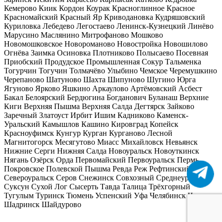
Кемерово
Киик
Кордон
Коурак
Красноглинное
Красное
Красномайский
Красный Яр
Криводановка
Кудряшовский
Куриловка
Лебедево
Легостаево
Ленинск-Кузнецкий
Линёво
Марусино
Маслянино
Митрофаново
Мошково
Новомошковское
Новороманово
Новостройка
Новошилово
Огнёва Заимка
Осиновка
Плотниково
Полысаево
Посевная
Приобский
Продудское
Промышленная
Сокур
Тальменка
Тогурчин
Тогучин
Толмачёво
Улыбино
Чемское
Черемушкино
Черепаново
Шатуново
Шахта
Шипуново
Шугино
Юрга
Ягуново
Ярково
Яшкино
Аркаулово
Артёмовский
Асбест
Бакал
Белоярский
Бердюгина
Богданович
Буланаш
Верхние
Киги
Верхняя Пышма
Верхняя Салда
Дегтярск
Зайково
Заречный
Златоуст
Ирбит
Ишим
Кадниково
Каменск-
Уральский
Камышлов
Кашино
Кировград
Копейск
Красноуфимск
Кунгур
Курган
Курганово
Лесной
Магнитогорск
Месягутово
Миасс
Михайловск
Невьянск
Нижние Серги
Нижняя Салда
Новоуральск
Новоуткинск
Нягань
Озёрск
Орда
Первомайский
Первоуральск
Пермь
Покровское
Полевской
Пышма
Ревда
Реж
Рефтинский
Сатка
Североуральск
Серов
Снежинск
Совхозный
Среднеуральск
Суксун
Сухой Лог
Сысерть
Тавда
Талица
Трёхгорный
Тугулым
Туринск
Тюмень
Успенский
Уфа
Челябинск
Чита
Шадринск
Шайдурово