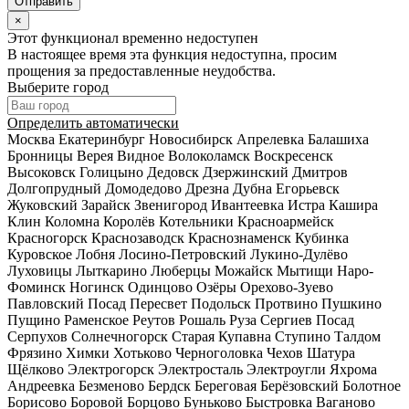
×
Этот функционал временно недоступен
В настоящее время эта функция недоступна, просим
прощения за предоставленные неудобства.
Выберите город
Определить автоматически
Москва
Екатеринбург
Новосибирск
Апрелевка
Балашиха
Бронницы
Верея
Видное
Волоколамск
Воскресенск
Высоковск
Голицыно
Дедовск
Дзержинский
Дмитров
Долгопрудный
Домодедово
Дрезна
Дубна
Егорьевск
Жуковский
Зарайск
Звенигород
Ивантеевка
Истра
Кашира
Клин
Коломна
Королёв
Котельники
Красноармейск
Красногорск
Краснозаводск
Краснознаменск
Кубинка
Куровское
Лобня
Лосино-Петровский
Лукино-Дулёво
Луховицы
Лыткарино
Люберцы
Можайск
Мытищи
Наро-
Фоминск
Ногинск
Одинцово
Озёры
Орехово-Зуево
Павловский Посад
Пересвет
Подольск
Протвино
Пушкино
Пущино
Раменское
Реутов
Рошаль
Руза
Сергиев Посад
Серпухов
Солнечногорск
Старая Купавна
Ступино
Талдом
Фрязино
Химки
Хотьково
Черноголовка
Чехов
Шатура
Щёлково
Электрогорск
Электросталь
Электроугли
Яхрома
Андреевка
Безменово
Бердск
Береговая
Берёзовский
Болотное
Борисово
Боровой
Борцово
Буньково
Быстровка
Ваганово