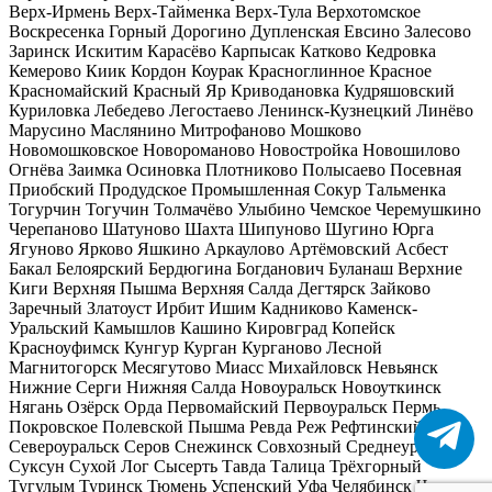
Верх-Ирмень
Верх-Тайменка
Верх-Тула
Верхотомское
Воскресенка
Горный
Дорогино
Дупленская
Евсино
Залесово
Заринск
Искитим
Карасёво
Карпысак
Катково
Кедровка
Кемерово
Киик
Кордон
Коурак
Красноглинное
Красное
Красномайский
Красный Яр
Криводановка
Кудряшовский
Куриловка
Лебедево
Легостаево
Ленинск-Кузнецкий
Линёво
Марусино
Маслянино
Митрофаново
Мошково
Новомошковское
Новороманово
Новостройка
Новошилово
Огнёва Заимка
Осиновка
Плотниково
Полысаево
Посевная
Приобский
Продудское
Промышленная
Сокур
Тальменка
Тогурчин
Тогучин
Толмачёво
Улыбино
Чемское
Черемушкино
Черепаново
Шатуново
Шахта
Шипуново
Шугино
Юрга
Ягуново
Ярково
Яшкино
Аркаулово
Артёмовский
Асбест
Бакал
Белоярский
Бердюгина
Богданович
Буланаш
Верхние
Киги
Верхняя Пышма
Верхняя Салда
Дегтярск
Зайково
Заречный
Златоуст
Ирбит
Ишим
Кадниково
Каменск-
Уральский
Камышлов
Кашино
Кировград
Копейск
Красноуфимск
Кунгур
Курган
Курганово
Лесной
Магнитогорск
Месягутово
Миасс
Михайловск
Невьянск
Нижние Серги
Нижняя Салда
Новоуральск
Новоуткинск
Нягань
Озёрск
Орда
Первомайский
Первоуральск
Пермь
Покровское
Полевской
Пышма
Ревда
Реж
Рефтинский
Сатка
Североуральск
Серов
Снежинск
Совхозный
Среднеуральск
Суксун
Сухой Лог
Сысерть
Тавда
Талица
Трёхгорный
Тугулым
Туринск
Тюмень
Успенский
Уфа
Челябинск
Чита