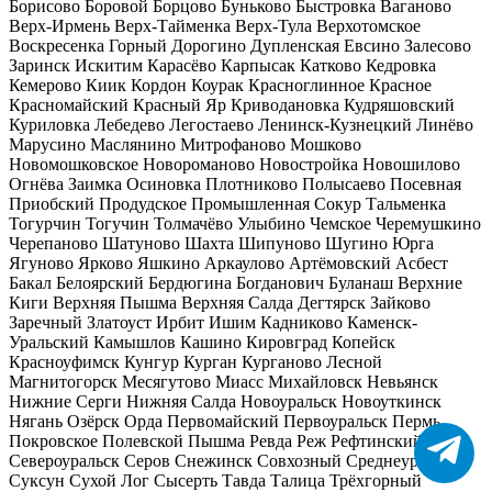
Борисово
Боровой
Борцово
Буньково
Быстровка
Ваганово
Верх-Ирмень
Верх-Тайменка
Верх-Тула
Верхотомское
Воскресенка
Горный
Дорогино
Дупленская
Евсино
Залесово
Заринск
Искитим
Карасёво
Карпысак
Катково
Кедровка
Кемерово
Киик
Кордон
Коурак
Красноглинное
Красное
Красномайский
Красный Яр
Криводановка
Кудряшовский
Куриловка
Лебедево
Легостаево
Ленинск-Кузнецкий
Линёво
Марусино
Маслянино
Митрофаново
Мошково
Новомошковское
Новороманово
Новостройка
Новошилово
Огнёва Заимка
Осиновка
Плотниково
Полысаево
Посевная
Приобский
Продудское
Промышленная
Сокур
Тальменка
Тогурчин
Тогучин
Толмачёво
Улыбино
Чемское
Черемушкино
Черепаново
Шатуново
Шахта
Шипуново
Шугино
Юрга
Ягуново
Ярково
Яшкино
Аркаулово
Артёмовский
Асбест
Бакал
Белоярский
Бердюгина
Богданович
Буланаш
Верхние
Киги
Верхняя Пышма
Верхняя Салда
Дегтярск
Зайково
Заречный
Златоуст
Ирбит
Ишим
Кадниково
Каменск-
Уральский
Камышлов
Кашино
Кировград
Копейск
Красноуфимск
Кунгур
Курган
Курганово
Лесной
Магнитогорск
Месягутово
Миасс
Михайловск
Невьянск
Нижние Серги
Нижняя Салда
Новоуральск
Новоуткинск
Нягань
Озёрск
Орда
Первомайский
Первоуральск
Пермь
Покровское
Полевской
Пышма
Ревда
Реж
Рефтинский
Сатка
Североуральск
Серов
Снежинск
Совхозный
Среднеуральск
Суксун
Сухой Лог
Сысерть
Тавда
Талица
Трёхгорный