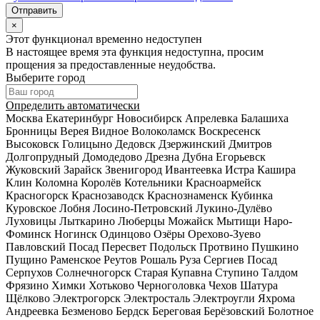
×
Этот функционал временно недоступен
В настоящее время эта функция недоступна, просим
прощения за предоставленные неудобства.
Выберите город
Определить автоматически
Москва
Екатеринбург
Новосибирск
Апрелевка
Балашиха
Бронницы
Верея
Видное
Волоколамск
Воскресенск
Высоковск
Голицыно
Дедовск
Дзержинский
Дмитров
Долгопрудный
Домодедово
Дрезна
Дубна
Егорьевск
Жуковский
Зарайск
Звенигород
Ивантеевка
Истра
Кашира
Клин
Коломна
Королёв
Котельники
Красноармейск
Красногорск
Краснозаводск
Краснознаменск
Кубинка
Куровское
Лобня
Лосино-Петровский
Лукино-Дулёво
Луховицы
Лыткарино
Люберцы
Можайск
Мытищи
Наро-
Фоминск
Ногинск
Одинцово
Озёры
Орехово-Зуево
Павловский Посад
Пересвет
Подольск
Протвино
Пушкино
Пущино
Раменское
Реутов
Рошаль
Руза
Сергиев Посад
Серпухов
Солнечногорск
Старая Купавна
Ступино
Талдом
Фрязино
Химки
Хотьково
Черноголовка
Чехов
Шатура
Щёлково
Электрогорск
Электросталь
Электроугли
Яхрома
Андреевка
Безменово
Бердск
Береговая
Берёзовский
Болотное