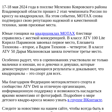
17-18 мая 2024 года в поселке Мелехово Ковровского района
Владимирской области прошел 2 этап чемпионата России по
кроссу на квадроциклах. На этом событии, MOTAX снова
подтвердил свою репутацию надежной и качественной
техники, заняв призовые места.
Юные гонщики на
квадроциклах MOTAX
блестяще
справились с жесткой конкуренцией. В классе ATV 100 Lite
Кирилл Парамонов завоевал первое место, Елизавета
Тихонова – второе, а Вадим Тихонов – четвертое. В классе
ATV 50 Дарья Малиновская заняла почетное третье место.
Особенно радует, что в соревнованиях участвовали не только
мальчики и юноши, но и девочки и девушки, которые
демонстрируют выдающиеся результаты и доказывают, что
квадроциклы – это спорт для всех.
Мы благодарим Федерацию мотоциклетного спорта и
сообщество ATV Deti за отличную организацию,
информационную поддержку и возможность насладиться
яркими моментами от фотографий. Подробнее о мире
детского квадро-кросса можно узнать
в группе ВКонтакте
.
Следите за новостями на нашем сайте, чтобы всегда быть в