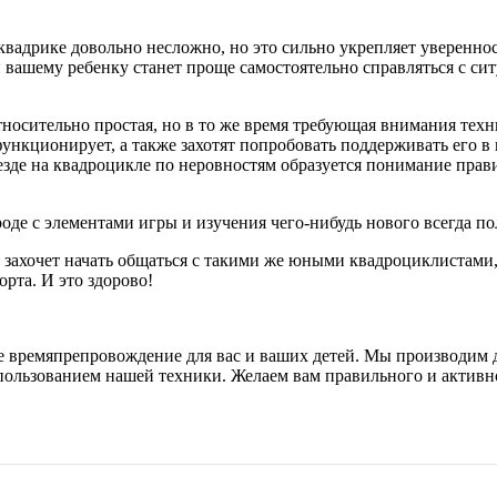
квадрике довольно несложно, но это сильно укрепляет уверенност
ашему ребенку станет проще самостоятельно справляться с сит
носительно простая, но в то же время требующая внимания техни
ункционирует, а также захотят попробовать поддерживать его в
езде на квадроцикле по неровностям образуется понимание прав
де с элементами игры и изучения чего-нибудь нового всегда п
а захочет начать общаться с такими же юными квадроциклистами,
орта. И это здорово!
 времяпрепровождение для вас и ваших детей. Мы производим д
использованием нашей техники. Желаем вам правильного и актив