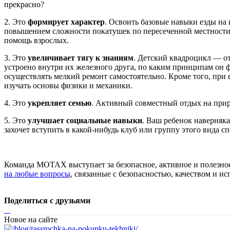
прекрасно?
2. Это
формирует характер
. Освоить базовые навыки езды на 
повышением сложности покатушек по пересеченной местности в
помощь взрослых.
3. Это
увеличивает тягу к знаниям
. Детский квадроцикл — от
устроено внутри их железного друга, по каким принципам он ф
осуществлять мелкий ремонт самостоятельно. Кроме того, при 
изучать основы физики и механики.
4. Это
укрепляет семью
. Активный совместный отдых на приро
5. Это
улучшает социальные навыки
. Ваш ребенок наверняк
захочет вступить в какой-нибудь клуб или группу этого вида сп
Команда MOTAX выступает за безопасное, активное и полезное
на любые вопросы
, связанные с безопасностью, качеством и 
Поделиться с друзьями
Новое на сайте