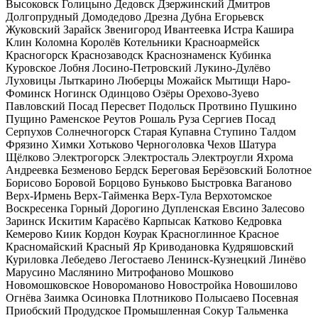
Высоковск
Голицыно
Дедовск
Дзержинский
Дмитров
Долгопрудный
Домодедово
Дрезна
Дубна
Егорьевск
Жуковский
Зарайск
Звенигород
Ивантеевка
Истра
Кашира
Клин
Коломна
Королёв
Котельники
Красноармейск
Красногорск
Краснозаводск
Краснознаменск
Кубинка
Куровское
Лобня
Лосино-Петровский
Лукино-Дулёво
Луховицы
Лыткарино
Люберцы
Можайск
Мытищи
Наро-
Фоминск
Ногинск
Одинцово
Озёры
Орехово-Зуево
Павловский Посад
Пересвет
Подольск
Протвино
Пушкино
Пущино
Раменское
Реутов
Рошаль
Руза
Сергиев Посад
Серпухов
Солнечногорск
Старая Купавна
Ступино
Талдом
Фрязино
Химки
Хотьково
Черноголовка
Чехов
Шатура
Щёлково
Электрогорск
Электросталь
Электроугли
Яхрома
Андреевка
Безменово
Бердск
Береговая
Берёзовский
Болотное
Борисово
Боровой
Борцово
Буньково
Быстровка
Ваганово
Верх-Ирмень
Верх-Тайменка
Верх-Тула
Верхотомское
Воскресенка
Горный
Дорогино
Дупленская
Евсино
Залесово
Заринск
Искитим
Карасёво
Карпысак
Катково
Кедровка
Кемерово
Киик
Кордон
Коурак
Красноглинное
Красное
Красномайский
Красный Яр
Криводановка
Кудряшовский
Куриловка
Лебедево
Легостаево
Ленинск-Кузнецкий
Линёво
Марусино
Маслянино
Митрофаново
Мошково
Новомошковское
Новороманово
Новостройка
Новошилово
Огнёва Заимка
Осиновка
Плотниково
Полысаево
Посевная
Приобский
Продудское
Промышленная
Сокур
Тальменка