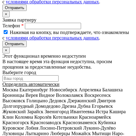
с
условиями обработки персональных данных
.
×
Заявка партнеру
Телефон
*
Нажимая на кнопку, вы подтверждаете, что ознакомлены
с
условиями обработки персональных данных
.
×
Этот функционал временно недоступен
В настоящее время эта функция недоступна, просим
прощения за предоставленные неудобства.
Выберите город
Определить автоматически
Москва
Екатеринбург
Новосибирск
Апрелевка
Балашиха
Бронницы
Верея
Видное
Волоколамск
Воскресенск
Высоковск
Голицыно
Дедовск
Дзержинский
Дмитров
Долгопрудный
Домодедово
Дрезна
Дубна
Егорьевск
Жуковский
Зарайск
Звенигород
Ивантеевка
Истра
Кашира
Клин
Коломна
Королёв
Котельники
Красноармейск
Красногорск
Краснозаводск
Краснознаменск
Кубинка
Куровское
Лобня
Лосино-Петровский
Лукино-Дулёво
Луховицы
Лыткарино
Люберцы
Можайск
Мытищи
Наро-