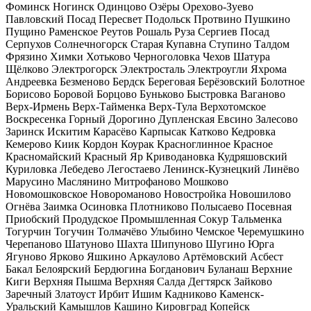
Фоминск
Ногинск
Одинцово
Озёры
Орехово-Зуево
Павловский Посад
Пересвет
Подольск
Протвино
Пушкино
Пущино
Раменское
Реутов
Рошаль
Руза
Сергиев Посад
Серпухов
Солнечногорск
Старая Купавна
Ступино
Талдом
Фрязино
Химки
Хотьково
Черноголовка
Чехов
Шатура
Щёлково
Электрогорск
Электросталь
Электроугли
Яхрома
Андреевка
Безменово
Бердск
Береговая
Берёзовский
Болотное
Борисово
Боровой
Борцово
Буньково
Быстровка
Ваганово
Верх-Ирмень
Верх-Тайменка
Верх-Тула
Верхотомское
Воскресенка
Горный
Дорогино
Дупленская
Евсино
Залесово
Заринск
Искитим
Карасёво
Карпысак
Катково
Кедровка
Кемерово
Киик
Кордон
Коурак
Красноглинное
Красное
Красномайский
Красный Яр
Криводановка
Кудряшовский
Куриловка
Лебедево
Легостаево
Ленинск-Кузнецкий
Линёво
Марусино
Маслянино
Митрофаново
Мошково
Новомошковское
Новороманово
Новостройка
Новошилово
Огнёва Заимка
Осиновка
Плотниково
Полысаево
Посевная
Приобский
Продудское
Промышленная
Сокур
Тальменка
Тогурчин
Тогучин
Толмачёво
Улыбино
Чемское
Черемушкино
Черепаново
Шатуново
Шахта
Шипуново
Шугино
Юрга
Ягуново
Ярково
Яшкино
Аркаулово
Артёмовский
Асбест
Бакал
Белоярский
Бердюгина
Богданович
Буланаш
Верхние
Киги
Верхняя Пышма
Верхняя Салда
Дегтярск
Зайково
Заречный
Златоуст
Ирбит
Ишим
Кадниково
Каменск-
Уральский
Камышлов
Кашино
Кировград
Копейск