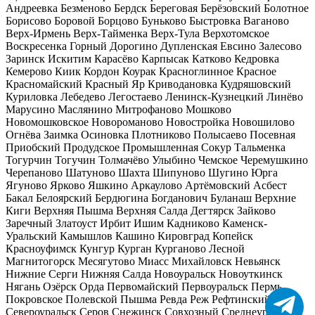
Андреевка
Безменово
Бердск
Береговая
Берёзовский
Болотное
Борисово
Боровой
Борцово
Буньково
Быстровка
Ваганово
Верх-Ирмень
Верх-Тайменка
Верх-Тула
Верхотомское
Воскресенка
Горный
Дорогино
Дупленская
Евсино
Залесово
Заринск
Искитим
Карасёво
Карпысак
Катково
Кедровка
Кемерово
Киик
Кордон
Коурак
Красноглинное
Красное
Красномайский
Красный Яр
Криводановка
Кудряшовский
Куриловка
Лебедево
Легостаево
Ленинск-Кузнецкий
Линёво
Марусино
Маслянино
Митрофаново
Мошково
Новомошковское
Новороманово
Новостройка
Новошилово
Огнёва Заимка
Осиновка
Плотниково
Полысаево
Посевная
Приобский
Продудское
Промышленная
Сокур
Тальменка
Тогурчин
Тогучин
Толмачёво
Улыбино
Чемское
Черемушкино
Черепаново
Шатуново
Шахта
Шипуново
Шугино
Юрга
Ягуново
Ярково
Яшкино
Аркаулово
Артёмовский
Асбест
Бакал
Белоярский
Бердюгина
Богданович
Буланаш
Верхние
Киги
Верхняя Пышма
Верхняя Салда
Дегтярск
Зайково
Заречный
Златоуст
Ирбит
Ишим
Кадниково
Каменск-
Уральский
Камышлов
Кашино
Кировград
Копейск
Красноуфимск
Кунгур
Курган
Курганово
Лесной
Магнитогорск
Месягутово
Миасс
Михайловск
Невьянск
Нижние Серги
Нижняя Салда
Новоуральск
Новоуткинск
Нягань
Озёрск
Орда
Первомайский
Первоуральск
Пермь
Покровское
Полевской
Пышма
Ревда
Реж
Рефтинский
Сатка
Североуральск
Серов
Снежинск
Совхозный
Среднеуральск