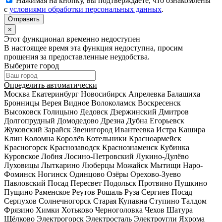
Нажимая на кнопку, вы подтверждаете, что ознакомлены
с
условиями обработки персональных данных
.
×
Этот функционал временно недоступен
В настоящее время эта функция недоступна, просим
прощения за предоставленные неудобства.
Выберите город
Определить автоматически
Москва
Екатеринбург
Новосибирск
Апрелевка
Балашиха
Бронницы
Верея
Видное
Волоколамск
Воскресенск
Высоковск
Голицыно
Дедовск
Дзержинский
Дмитров
Долгопрудный
Домодедово
Дрезна
Дубна
Егорьевск
Жуковский
Зарайск
Звенигород
Ивантеевка
Истра
Кашира
Клин
Коломна
Королёв
Котельники
Красноармейск
Красногорск
Краснозаводск
Краснознаменск
Кубинка
Куровское
Лобня
Лосино-Петровский
Лукино-Дулёво
Луховицы
Лыткарино
Люберцы
Можайск
Мытищи
Наро-
Фоминск
Ногинск
Одинцово
Озёры
Орехово-Зуево
Павловский Посад
Пересвет
Подольск
Протвино
Пушкино
Пущино
Раменское
Реутов
Рошаль
Руза
Сергиев Посад
Серпухов
Солнечногорск
Старая Купавна
Ступино
Талдом
Фрязино
Химки
Хотьково
Черноголовка
Чехов
Шатура
Щёлково
Электрогорск
Электросталь
Электроугли
Яхрома