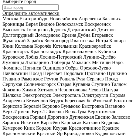
Выберите город
Определить автоматически
Москва
Екатеринбург
Новосибирск
Апрелевка
Балашиха
Бронницы
Верея
Видное
Волоколамск
Воскресенск
Высоковск
Голицыно
Дедовск
Дзержинский
Дмитров
Долгопрудный
Домодедово
Дрезна
Дубна
Егорьевск
Жуковский
Зарайск
Звенигород
Ивантеевка
Истра
Кашира
Клин
Коломна
Королёв
Котельники
Красноармейск
Красногорск
Краснозаводск
Краснознаменск
Кубинка
Куровское
Лобня
Лосино-Петровский
Лукино-Дулёво
Луховицы
Лыткарино
Люберцы
Можайск
Мытищи
Наро-
Фоминск
Ногинск
Одинцово
Озёры
Орехово-Зуево
Павловский Посад
Пересвет
Подольск
Протвино
Пушкино
Пущино
Раменское
Реутов
Рошаль
Руза
Сергиев Посад
Серпухов
Солнечногорск
Старая Купавна
Ступино
Талдом
Фрязино
Химки
Хотьково
Черноголовка
Чехов
Шатура
Щёлково
Электрогорск
Электросталь
Электроугли
Яхрома
Андреевка
Безменово
Бердск
Береговая
Берёзовский
Болотное
Борисово
Боровой
Борцово
Буньково
Быстровка
Ваганово
Верх-Ирмень
Верх-Тайменка
Верх-Тула
Верхотомское
Воскресенка
Горный
Дорогино
Дупленская
Евсино
Залесово
Заринск
Искитим
Карасёво
Карпысак
Катково
Кедровка
Кемерово
Киик
Кордон
Коурак
Красноглинное
Красное
Красномайский
Красный Яр
Криводановка
Кудряшовский