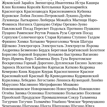
Жуковский
Зарайск
Звенигород
Ивантеевка
Истра
Кашира
Клин
Коломна
Королёв
Котельники
Красноармейск
Красногорск
Краснозаводск
Краснознаменск
Кубинка
Куровское
Лобня
Лосино-Петровский
Лукино-Дулёво
Луховицы
Лыткарино
Люберцы
Можайск
Мытищи
Наро-
Фоминск
Ногинск
Одинцово
Озёры
Орехово-Зуево
Павловский Посад
Пересвет
Подольск
Протвино
Пушкино
Пущино
Раменское
Реутов
Рошаль
Руза
Сергиев Посад
Серпухов
Солнечногорск
Старая Купавна
Ступино
Талдом
Фрязино
Химки
Хотьково
Черноголовка
Чехов
Шатура
Щёлково
Электрогорск
Электросталь
Электроугли
Яхрома
Андреевка
Безменово
Бердск
Береговая
Берёзовский
Болотное
Борисово
Боровой
Борцово
Буньково
Быстровка
Ваганово
Верх-Ирмень
Верх-Тайменка
Верх-Тула
Верхотомское
Воскресенка
Горный
Дорогино
Дупленская
Евсино
Залесово
Заринск
Искитим
Карасёво
Карпысак
Катково
Кедровка
Кемерово
Киик
Кордон
Коурак
Красноглинное
Красное
Красномайский
Красный Яр
Криводановка
Кудряшовский
Куриловка
Лебедево
Легостаево
Ленинск-Кузнецкий
Линёво
Марусино
Маслянино
Митрофаново
Мошково
Новомошковское
Новороманово
Новостройка
Новошилово
Огнёва Заимка
Осиновка
Плотниково
Полысаево
Посевная
Приобский
Продудское
Промышленная
Сокур
Тальменка
Тогурчин
Тогучин
Толмачёво
Улыбино
Чемское
Черемушкино
Черепаново
Шатуново
Шахта
Шипуново
Шугино
Юрга