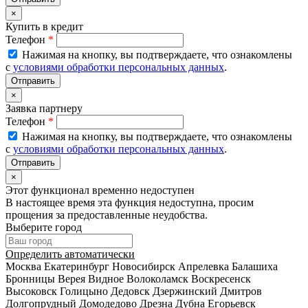
×
Купить в кредит
Телефон
*
Нажимая на кнопку, вы подтверждаете, что ознакомлены
с
условиями обработки персональных данных
.
×
Заявка партнеру
Телефон
*
Нажимая на кнопку, вы подтверждаете, что ознакомлены
с
условиями обработки персональных данных
.
×
Этот функционал временно недоступен
В настоящее время эта функция недоступна, просим
прощения за предоставленные неудобства.
Выберите город
Определить автоматически
Москва
Екатеринбург
Новосибирск
Апрелевка
Балашиха
Бронницы
Верея
Видное
Волоколамск
Воскресенск
Высоковск
Голицыно
Дедовск
Дзержинский
Дмитров
Долгопрудный
Домодедово
Дрезна
Дубна
Егорьевск