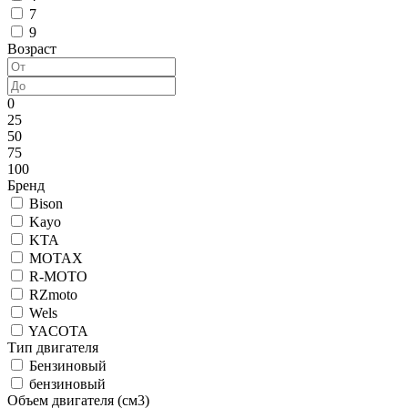
7
9
Возраст
0
25
50
75
100
Бренд
Bison
Kayo
KTA
MOTAX
R-MOTO
RZmoto
Wels
YACOTA
Тип двигателя
Бензиновый
бензиновый
Объем двигателя (см3)