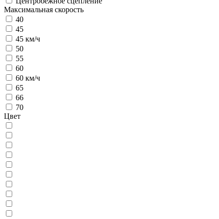
Центробежное сцепление
Максимальная скорость
40
45
45 км/ч
50
55
60
60 км/ч
65
66
70
Цвет