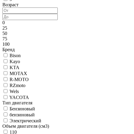
Возраст
0
25
50
75
100
Бренд
Bison
Kayo
KTA
MOTAX
R-MOTO
RZmoto
Wels
YACOTA
Тип двигателя
Бензиновый
бензиновый
Электрический
Объем двигателя (см3)
110