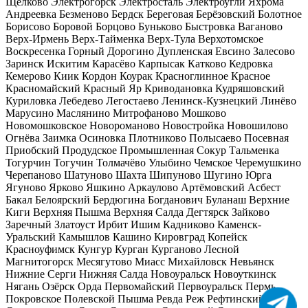
Щёлково
Электрогорск
Электросталь
Электроугли
Яхрома
Андреевка
Безменово
Бердск
Береговая
Берёзовский
Болотное
Борисово
Боровой
Борцово
Буньково
Быстровка
Ваганово
Верх-Ирмень
Верх-Тайменка
Верх-Тула
Верхотомское
Воскресенка
Горный
Дорогино
Дупленская
Евсино
Залесово
Заринск
Искитим
Карасёво
Карпысак
Катково
Кедровка
Кемерово
Киик
Кордон
Коурак
Красноглинное
Красное
Красномайский
Красный Яр
Криводановка
Кудряшовский
Куриловка
Лебедево
Легостаево
Ленинск-Кузнецкий
Линёво
Марусино
Маслянино
Митрофаново
Мошково
Новомошковское
Новороманово
Новостройка
Новошилово
Огнёва Заимка
Осиновка
Плотниково
Полысаево
Посевная
Приобский
Продудское
Промышленная
Сокур
Тальменка
Тогурчин
Тогучин
Толмачёво
Улыбино
Чемское
Черемушкино
Черепаново
Шатуново
Шахта
Шипуново
Шугино
Юрга
Ягуново
Ярково
Яшкино
Аркаулово
Артёмовский
Асбест
Бакал
Белоярский
Бердюгина
Богданович
Буланаш
Верхние
Киги
Верхняя Пышма
Верхняя Салда
Дегтярск
Зайково
Заречный
Златоуст
Ирбит
Ишим
Кадниково
Каменск-
Уральский
Камышлов
Кашино
Кировград
Копейск
Красноуфимск
Кунгур
Курган
Курганово
Лесной
Магнитогорск
Месягутово
Миасс
Михайловск
Невьянск
Нижние Серги
Нижняя Салда
Новоуральск
Новоуткинск
Нягань
Озёрск
Орда
Первомайский
Первоуральск
Пермь
Покровское
Полевской
Пышма
Ревда
Реж
Рефтинский
Сатка