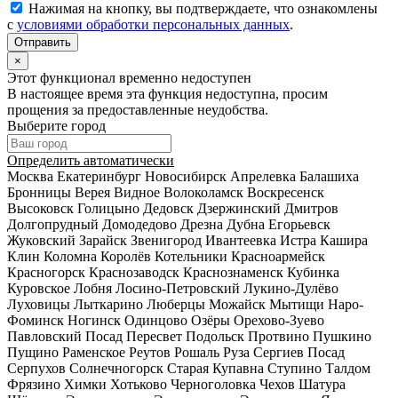
Нажимая на кнопку, вы подтверждаете, что ознакомлены
с
условиями обработки персональных данных
.
×
Этот функционал временно недоступен
В настоящее время эта функция недоступна, просим
прощения за предоставленные неудобства.
Выберите город
Определить автоматически
Москва
Екатеринбург
Новосибирск
Апрелевка
Балашиха
Бронницы
Верея
Видное
Волоколамск
Воскресенск
Высоковск
Голицыно
Дедовск
Дзержинский
Дмитров
Долгопрудный
Домодедово
Дрезна
Дубна
Егорьевск
Жуковский
Зарайск
Звенигород
Ивантеевка
Истра
Кашира
Клин
Коломна
Королёв
Котельники
Красноармейск
Красногорск
Краснозаводск
Краснознаменск
Кубинка
Куровское
Лобня
Лосино-Петровский
Лукино-Дулёво
Луховицы
Лыткарино
Люберцы
Можайск
Мытищи
Наро-
Фоминск
Ногинск
Одинцово
Озёры
Орехово-Зуево
Павловский Посад
Пересвет
Подольск
Протвино
Пушкино
Пущино
Раменское
Реутов
Рошаль
Руза
Сергиев Посад
Серпухов
Солнечногорск
Старая Купавна
Ступино
Талдом
Фрязино
Химки
Хотьково
Черноголовка
Чехов
Шатура