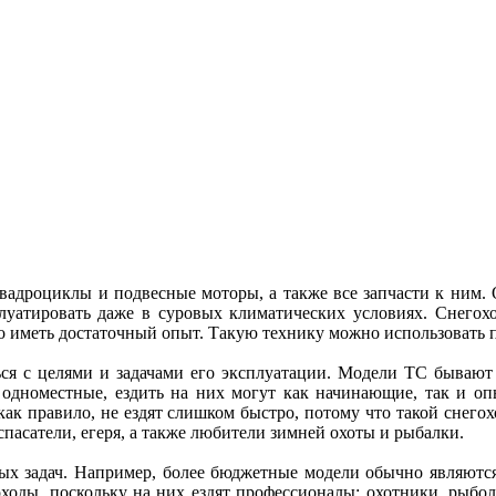
адроциклы и подвесные моторы, а также все запчасти к ним. О
луатировать даже в суровых климатических условиях. Снегох
о иметь достаточный опыт. Такую технику можно использовать п
ться с целями и задачами его эксплуатации. Модели ТС бываю
одноместные, ездить на них могут как начинающие, так и оп
 как правило, не ездят слишком быстро, потому что такой снего
пасатели, егеря, а также любители зимней охоты и рыбалки.
х задач. Например, более бюджетные модели обычно являются
гоходы, поскольку на них ездят профессионалы: охотники, рыб