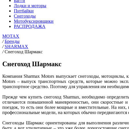
Багги
Лодки и моторы
Питбайки
Снегоходы
Мотобуксировщики
РАСПРОДАЖА
MOTAX
/
Бренды
/
SHARMAX
/
Снегоход Шармакс
Снегоход Шармакс
Компания Sharmax Motors выпускает снегоходы, мотоциклы, кв
Motors – выпуск транспортных средств, которые можно эксп
транспортное средство. Поэтому для управления им необходим
Прежде чем купить снегоход Sharmax, необходимо определи
отличаются повышенной маневренностью, они скоростные и 
поездок, то есть они более мощные и вместительные. На них,
профессиональные модели, на которых обычно передвигаются с
Снегоходы Шармакс ориентированы для выполнения различны
быту, а вот утилитарные – это уже более дорогостоящие сне