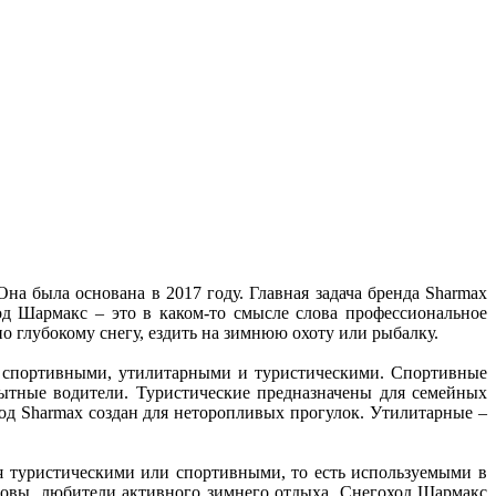
на была основана в 2017 году. Главная задача бренда Sharmax
од Шармакс – это в каком-то смысле слова профессиональное
о глубокому снегу, ездить на зимнюю охоту или рыбалку.
т спортивными, утилитарными и туристическими. Спортивные
ытные водители. Туристические предназначены для семейных
ход Sharmax создан для неторопливых прогулок. Утилитарные –
 туристическими или спортивными, то есть используемыми в
оловы, любители активного зимнего отдыха. Снегоход Шармакс