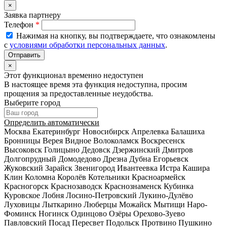
×
Заявка партнеру
Телефон
*
Нажимая на кнопку, вы подтверждаете, что ознакомлены
с
условиями обработки персональных данных
.
×
Этот функционал временно недоступен
В настоящее время эта функция недоступна, просим
прощения за предоставленные неудобства.
Выберите город
Определить автоматически
Москва
Екатеринбург
Новосибирск
Апрелевка
Балашиха
Бронницы
Верея
Видное
Волоколамск
Воскресенск
Высоковск
Голицыно
Дедовск
Дзержинский
Дмитров
Долгопрудный
Домодедово
Дрезна
Дубна
Егорьевск
Жуковский
Зарайск
Звенигород
Ивантеевка
Истра
Кашира
Клин
Коломна
Королёв
Котельники
Красноармейск
Красногорск
Краснозаводск
Краснознаменск
Кубинка
Куровское
Лобня
Лосино-Петровский
Лукино-Дулёво
Луховицы
Лыткарино
Люберцы
Можайск
Мытищи
Наро-
Фоминск
Ногинск
Одинцово
Озёры
Орехово-Зуево
Павловский Посад
Пересвет
Подольск
Протвино
Пушкино