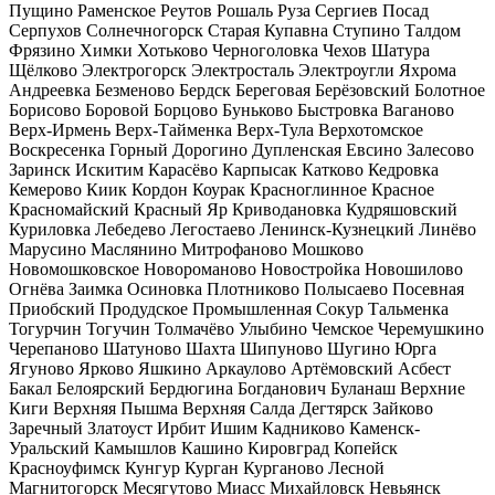
Пущино
Раменское
Реутов
Рошаль
Руза
Сергиев Посад
Серпухов
Солнечногорск
Старая Купавна
Ступино
Талдом
Фрязино
Химки
Хотьково
Черноголовка
Чехов
Шатура
Щёлково
Электрогорск
Электросталь
Электроугли
Яхрома
Андреевка
Безменово
Бердск
Береговая
Берёзовский
Болотное
Борисово
Боровой
Борцово
Буньково
Быстровка
Ваганово
Верх-Ирмень
Верх-Тайменка
Верх-Тула
Верхотомское
Воскресенка
Горный
Дорогино
Дупленская
Евсино
Залесово
Заринск
Искитим
Карасёво
Карпысак
Катково
Кедровка
Кемерово
Киик
Кордон
Коурак
Красноглинное
Красное
Красномайский
Красный Яр
Криводановка
Кудряшовский
Куриловка
Лебедево
Легостаево
Ленинск-Кузнецкий
Линёво
Марусино
Маслянино
Митрофаново
Мошково
Новомошковское
Новороманово
Новостройка
Новошилово
Огнёва Заимка
Осиновка
Плотниково
Полысаево
Посевная
Приобский
Продудское
Промышленная
Сокур
Тальменка
Тогурчин
Тогучин
Толмачёво
Улыбино
Чемское
Черемушкино
Черепаново
Шатуново
Шахта
Шипуново
Шугино
Юрга
Ягуново
Ярково
Яшкино
Аркаулово
Артёмовский
Асбест
Бакал
Белоярский
Бердюгина
Богданович
Буланаш
Верхние
Киги
Верхняя Пышма
Верхняя Салда
Дегтярск
Зайково
Заречный
Златоуст
Ирбит
Ишим
Кадниково
Каменск-
Уральский
Камышлов
Кашино
Кировград
Копейск
Красноуфимск
Кунгур
Курган
Курганово
Лесной
Магнитогорск
Месягутово
Миасс
Михайловск
Невьянск