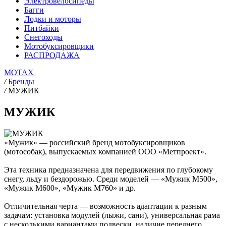
Электровелосипеды
Багги
Лодки и моторы
Питбайки
Снегоходы
Мотобуксировщики
РАСПРОДАЖА
MOTAX
/
Бренды
/
МУЖИК
МУЖИК
«Мужик» — российский бренд мотобуксировщиков
(мотособак), выпускаемых компанией ООО «Метпроект».
Эта техника предназначена для передвижения по глубокому
снегу, льду и бездорожью. Среди моделей — «Мужик М500»,
«Мужик М600», «Мужик М760» и др.
Отличительная черта — возможность адаптации к разным
задачам: установка модулей (лыжи, сани), универсальная рама
с несколькими вариантами подвески, наличие переднего