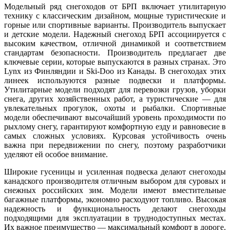
Модельный ряд снегоходов от БРП включает утилитарную
технику с классическим дизайном, мощные туристические и
горные или спортивные варианты. Производитель выпускает
и детские модели. Надежный снегоход БРП ассоциируется с
высоким качеством, отличной динамикой и соответствием
стандартам безопасности. Производитель предлагает две
ключевые серии, которые выпускаются в разных странах. Это
Lynx из Финляндии и Ski-Doo из Канады. В снегоходах этих
линеек используются разные подвески и платформы.
Утилитарные модели подходят для перевозки грузов, уборки
снега, других хозяйственных работ, а туристические — для
увлекательных прогулок, охоты и рыбалки. Спортивные
модели обеспечивают высочайший уровень проходимости по
рыхлому снегу, гарантируют комфортную езду и равновесие в
самых сложных условиях. Курсовая устойчивость очень
важна при передвижении по снегу, поэтому разработчики
уделяют ей особое внимание.
Широкие гусеницы и усиленная подвеска делают снегоходы
канадского производителя отличным выбором для суровых и
снежных российских зим. Модели имеют вместительные
багажные платформы, экономно расходуют топливо. Высокая
надежность и функциональность делают снегоходы
подходящими для эксплуатации в труднодоступных местах.
Их важное преимущество — максимальный комфорт в дороге.