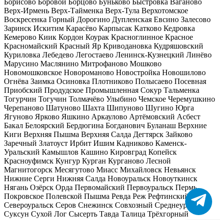
Борисово
Боровой
Борцово
Буньково
Быстровка
Ваганово
Верх-Ирмень
Верх-Тайменка
Верх-Тула
Верхотомское
Воскресенка
Горный
Дорогино
Дупленская
Евсино
Залесово
Заринск
Искитим
Карасёво
Карпысак
Катково
Кедровка
Кемерово
Киик
Кордон
Коурак
Красноглинное
Красное
Красномайский
Красный Яр
Криводановка
Кудряшовский
Куриловка
Лебедево
Легостаево
Ленинск-Кузнецкий
Линёво
Марусино
Маслянино
Митрофаново
Мошково
Новомошковское
Новороманово
Новостройка
Новошилово
Огнёва Заимка
Осиновка
Плотниково
Полысаево
Посевная
Приобский
Продудское
Промышленная
Сокур
Тальменка
Тогурчин
Тогучин
Толмачёво
Улыбино
Чемское
Черемушкино
Черепаново
Шатуново
Шахта
Шипуново
Шугино
Юрга
Ягуново
Ярково
Яшкино
Аркаулово
Артёмовский
Асбест
Бакал
Белоярский
Бердюгина
Богданович
Буланаш
Верхние
Киги
Верхняя Пышма
Верхняя Салда
Дегтярск
Зайково
Заречный
Златоуст
Ирбит
Ишим
Кадниково
Каменск-
Уральский
Камышлов
Кашино
Кировград
Копейск
Красноуфимск
Кунгур
Курган
Курганово
Лесной
Магнитогорск
Месягутово
Миасс
Михайловск
Невьянск
Нижние Серги
Нижняя Салда
Новоуральск
Новоуткинск
Нягань
Озёрск
Орда
Первомайский
Первоуральск
Пермь
Покровское
Полевской
Пышма
Ревда
Реж
Рефтинский
Сатка
Североуральск
Серов
Снежинск
Совхозный
Среднеуральск
Суксун
Сухой Лог
Сысерть
Тавда
Талица
Трёхгорный