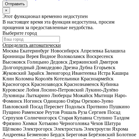
×
Этот функционал временно недоступен
В настоящее время эта функция недоступна, просим
прощения за предоставленные неудобства.
Выберите город
Определить автоматически
Москва
Екатеринбург
Новосибирск
Апрелевка
Балашиха
Бронницы
Верея
Видное
Волоколамск
Воскресенск
Высоковск
Голицыно
Дедовск
Дзержинский
Дмитров
Долгопрудный
Домодедово
Дрезна
Дубна
Егорьевск
Жуковский
Зарайск
Звенигород
Ивантеевка
Истра
Кашира
Клин
Коломна
Королёв
Котельники
Красноармейск
Красногорск
Краснозаводск
Краснознаменск
Кубинка
Куровское
Лобня
Лосино-Петровский
Лукино-Дулёво
Луховицы
Лыткарино
Люберцы
Можайск
Мытищи
Наро-
Фоминск
Ногинск
Одинцово
Озёры
Орехово-Зуево
Павловский Посад
Пересвет
Подольск
Протвино
Пушкино
Пущино
Раменское
Реутов
Рошаль
Руза
Сергиев Посад
Серпухов
Солнечногорск
Старая Купавна
Ступино
Талдом
Фрязино
Химки
Хотьково
Черноголовка
Чехов
Шатура
Щёлково
Электрогорск
Электросталь
Электроугли
Яхрома
Андреевка
Безменово
Бердск
Береговая
Берёзовский
Болотное